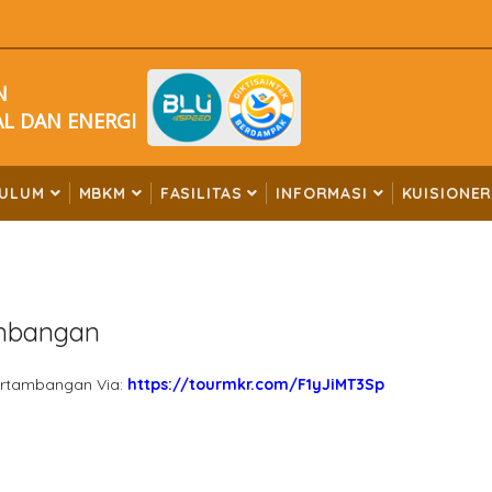
N
L DAN ENERGI
KULUM
MBKM
FASILITAS
INFORMASI
KUISIONE
ambangan
Pertambangan Via:
https://tourmkr.com/F1yJiMT3Sp